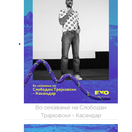
Во сеќавање на Слободан
Трајковски - Касандар