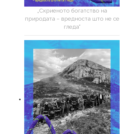
„Скриеното богатство на
природата – вредноста што не се
гледа“