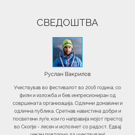
СВЕДОШТВА
Руслан Вакрилов
Учествував во фестивалот во 2016 година, со
филм и изложба и бев импресиониран од
совршената организација. Одлични домаќини и
одлична публика. Сретнав навистина добри и
посветени луѓе, кои го направија мојот престој
во Скопје - лесен и исполнет со радост. Едвај
чекам повторно да учествувам!