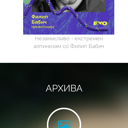
Незамисливо - екстремен
алпинизам со Филип Бабич
АРХИВА