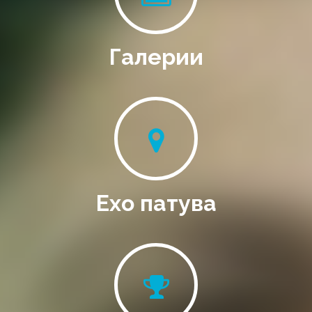
Галерии
Ехо патува