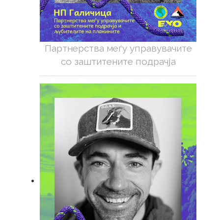
Партнерства меѓу управувачите
со заштитените подрачја