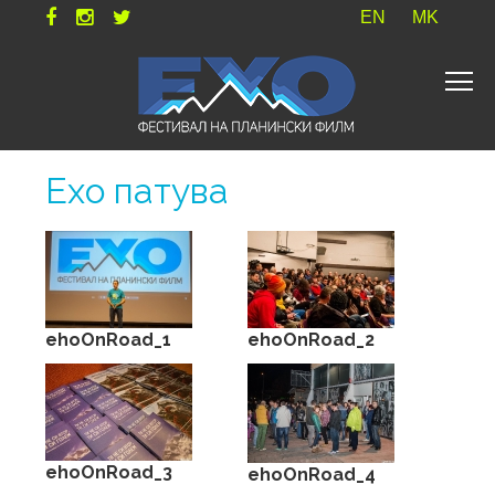
EN
MK
Ехо патува
ehoOnRoad_1
ehoOnRoad_2
ehoOnRoad_3
ehoOnRoad_4