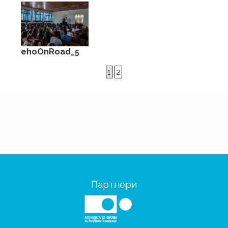
ehoOnRoad_5
1
2
Партнери