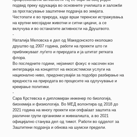
подвид преку едукација во основните училишта и заложби
за прогласување заштитени подрачја во земјата.
Честопати е во природа, каде врши теренски истражувања
на крупни месојадни животни и ситни цицачи, а се
вклучува и во останатите активности на Друштвото.
-
Наталија Меловска е дел од Македонското еколошко
друштво од 2007 година, работи на проекти што ги
приближуваат луѓето и природата и ја штитат ретката
флора.
Во последните години, нејзиниот фокус е насочен кон
интеграција на концептот на екосистемски услуги на
национално ниво, придонесувајќи за подобро разбирање на
вредноста на природата во процесите на одлучување и
креирање политики.
-
Сара Крстевска е дипломиран инженер по биологија,
биохемија и физиологија. Во МЕД волонтира од 2018 до
2021 година на многу проекти кои опфаќаат заштита на
различни групи организми и живеалишта, а во 2021
официјално станува дел од тимот. Работи во одделот за
Заштитени подрачја и обнова на шумски предели.