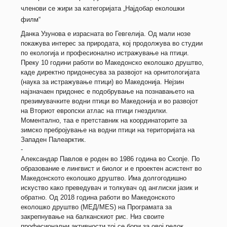
членови се
жири
за категоријата „Најдобар еколошки
филм“
Данка Узунова е израсната во Гевгелија. Од мали нозе
покажува интерес за природата, кој продолжува во студии
по екологија и професионално истражување на птици.
Преку 10 години работи во Македонско еколошко друштво,
каде директно придонесува за развојот на орнитологијата
(наука за истражување птици) во Македонија. Нејзин
најзначаен придонес е подобрување на познавањето на
презимувачките водни птици во Македонија и во развојот
на Вториот европски атлас на птици гнездилки.
Моментално, таа е претставник на координаторите за
зимско пребројување на водни птици на територијата на
Западен Палеарктик.
-
Александар Павлов е роден во 1986 година во Скопје. По
образование е лингвист и биолог и е проектен асистент во
Македонското еколошко друштво. Има долгогодишно
искуство како преведувач и толкувач од англиски јазик и
обратно. Од 2018 година работи во Македонското
еколошко друштво (МЕД/MES) на Програмата за
закрепнување на балканскиот рис. Низ своите
професионални активности тој се бори за овој редок