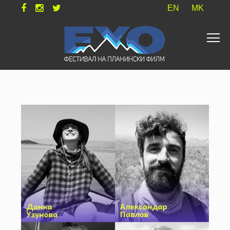
EN
MK