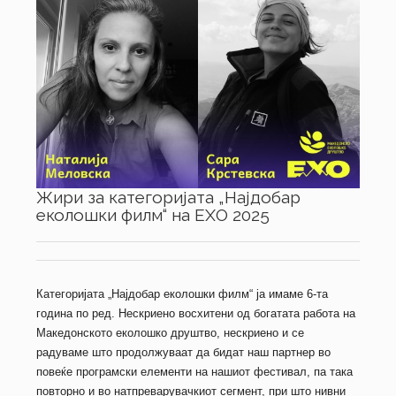
Жири за категоријата „Најдобар
еколошки филм“ на ЕХО 2025
Категоријата „Најдобар еколошки филм“ ја имаме 6-та
година по ред. Нескриено восхитени од богатата работа на
Македонското еколошко друштво, нескриено и се
радуваме што продолжуваат да бидат наш партнер во
повеќе програмски елементи на нашиот фестивал, па така
повторно и во натпреварувачкиот сегмент, при што нивни