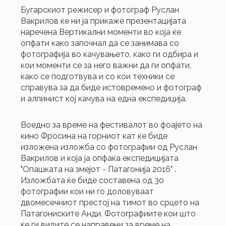
Бугарскиот режисер и фотограф Руслан
Вакрилов ќе ни ја прикаже презентацијата
наречена Вертикални моменти во која ќе
опфати како започнал да се занимава со
фотографија во качувањето, како ги одбира и
кои моменти се за него важни да ги опфати,
како се подготвува и со кои техники се
справува за да биде истовремено и фотограф
и алпинист кој качува на една експедиција.
Воедно за време на фестивалот во фоајето на
кино Фросина на горниот кат ќе биде
изложена изложба со фотографии од Руслан
Вакрилов и која ја опфаќа експедицијата
"Опашката на змејот - Патагонија 2016" .
Изложбата ќе биде составена од 30
фотографии кои ни го доловуваат
двомесечниот престој на тимот во срцето на
Патагониските Анди. Фотографиите кои што
ќе ги видите се направени за време на