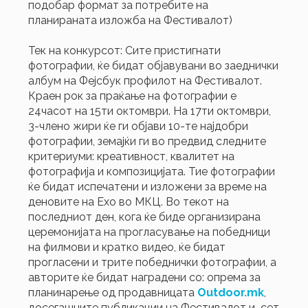
подобар формат за потребите на
планираната изложба на Фестивалот)
Тек на конкурсот: Сите пристигнати
фотографии, ќе бидат објавувани во заеднички
албум на Фејсбук профилот на Фестивалот.
Краен рок за праќање на фотографии е
24часот на 15ти октомври. На 17ти октомври,
3-члено жири ќе ги објави 10-те најдобри
фотографии, земајќи ги во предвид следните
критериуми: креативност, квалитет на
фотографија и композицијата. Тие фотографии
ќе бидат испечатени и изложени за време на
деновите на Ехо во МКЦ. Во текот на
последниот ден, кога ќе биде организирана
церемонијата на прогласување на победници
на филмови и кратко видео, ќе бидат
прогласени и трите победнички фотографии, а
авторите ќе бидат наградени со: опрема за
планинарење од продавницата
Outdoor.mk
,
досегашните публикации на Фестивалот и сет