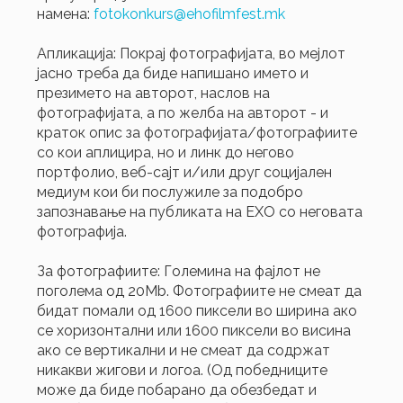
намена:
fotokonkurs@ehofilmfest.mk
Апликација: Покрај фотографијата, во мејлот
јасно треба да биде напишано името и
презимето на авторот, наслов на
фотографијата, а по желба на авторот - и
краток опис за фотографијата/фотографиите
со кои аплицира, но и линк до негово
портфолио, веб-сајт и/или друг социјален
медиум кои би послужиле за подобро
запознавање на публиката на ЕХО со неговата
фотографија.
За фотографиите: Големина на фајлот не
поголема од 20Мb. Фотографиите не смеат да
бидат помали од 1600 пиксели во ширина ако
се хоризонтални или 1600 пиксели во висина
ако се вертикални и не смеат да содржат
никакви жигови и логоа. (Од победниците
може да биде побарано да обезбедат и