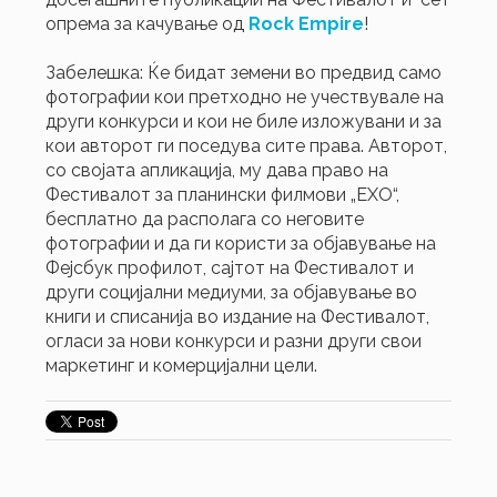
опрема за качување од
Rock Empire
!
Забелешка: Ќе бидат земени во предвид само
фотографии кои претходно не учествувале на
други конкурси и кои не биле изложувани и за
кои авторот ги поседува сите права. Авторот,
со својата апликација, му дава право на
Фестивалот за планински филмови „ЕХО“,
бесплатно да располага со неговите
фотографии и да ги користи за објавување на
Фејсбук профилот, сајтот на Фестивалот и
други социјални медиуми, за објавување во
книги и списанија во издание на Фестивалот,
огласи за нови конкурси и разни други свои
маркетинг и комерцијални цели.