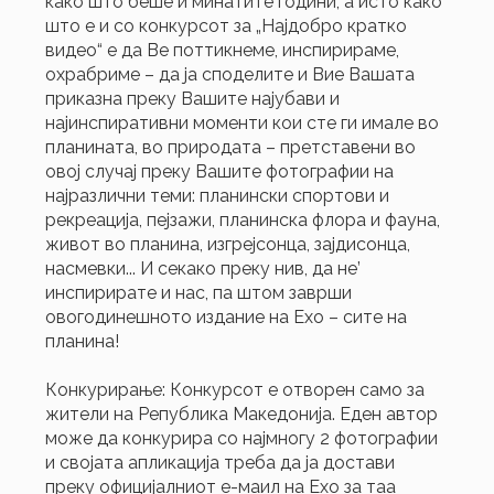
како што беше и минатите години, а исто како
што е и со конкурсот за „Најдобро кратко
видео“ е да Ве поттикнеме, инспирираме,
охрабриме – да ја споделите и Вие Вашата
приказна преку Вашите најубави и
најинспиративни моменти кои сте ги имале во
планината, во природата – претставени во
овој случај преку Вашите фотографии на
најразлични теми: планински спортови и
рекреација, пејзажи, планинска флора и фауна,
живот во планина, изгрејсонца, зајдисонца,
насмевки... И секако преку нив, да не’
инспирирате и нас, па штом заврши
овогодинешното издание на Ехо – сите на
планина!
Конкурирање: Конкурсот е отворен само за
жители на Република Македонија. Eден автор
може да конкурира со најмногу 2 фотографии
и својата апликација треба да ја достави
преку официјалниот е-маил на Ехо за таа