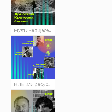
Мултимедијален проект „Суровини“ на Христина Крстеска
НИЕ или ресурсите - ПРИРОДА НАСПРОТИ ЕКОНОМСКИТЕ ПРОЕКТИ