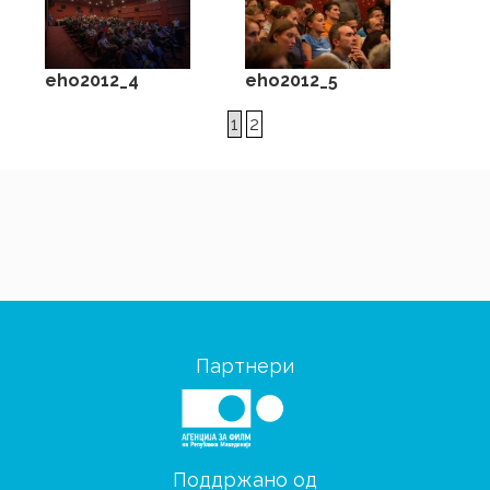
eho2012_4
eho2012_5
1
2
Партнери
Поддржано од