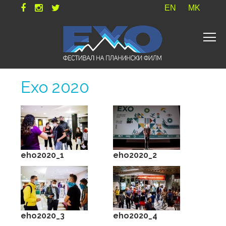
EN
MK
Ехо 2020
eho2020_1
eho2020_2
eho2020_3
eho2020_4