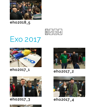
eho2018_5
1
2
3
4
Ехо 2017
eho2017_1
eho2017_2
eho2017_3
eho2017_4