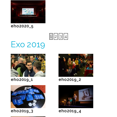
eho2020_5
1
2
3
4
Ехо 2019
eho2019_1
eho2019_2
eho2019_3
eho2019_4