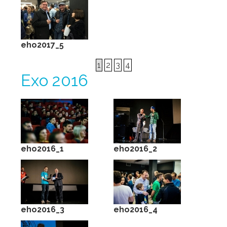
eho2017_5
1
2
3
4
Ехо 2016
eho2016_1
eho2016_2
eho2016_3
eho2016_4