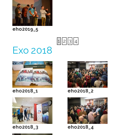
eho2019_5
1
2
3
4
Ехо 2018
eho2018_1
eho2018_2
eho2018_3
eho2018_4