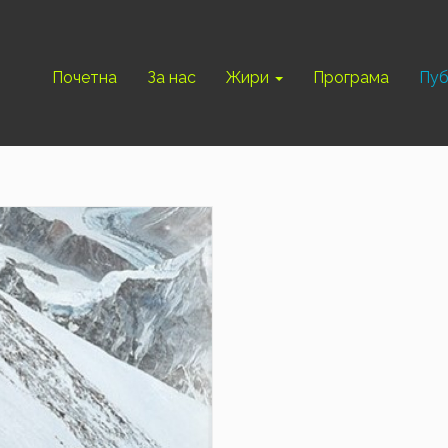
Почетна
За нас
Жири
Програма
Пуб