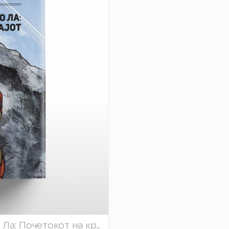
„Зимски воини & Трагедијата на Ло Ла: Почетокот на крајот“ - Јежи Порембски