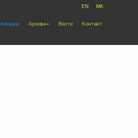
EN
MK
ликации
Архива
Вести
Контакт