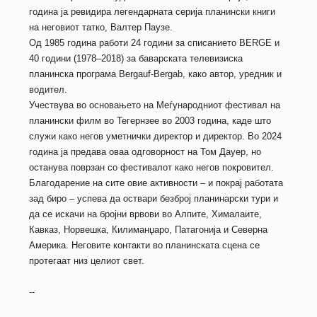
година ја ревидира легендарната серија планински книги
на неговиот татко, Валтер Паузе.
Од 1985 година работи 24 години за списанието BERGE и
40 години (1978–2018) за баварската телевизиска
планинска програма Bergauf-Bergab, како автор, уредник и
водител.
Учествува во основањето на Меѓународниот фестивал на
планински филм во Тегернзее во 2003 година, каде што
служи како негов уметнички директор и директор. Во 2024
година ја предава оваа одговорност на Том Дауер, но
останува поврзан со фестивалот како негов покровител.
Благодарение на сите овие активности – и покрај работата
зад биро – успева да оствари безброј планинарски тури и
да се искачи на бројни врвови во Алпите, Хималаите,
Кавказ, Норвешка, Килиманџаро, Патагонија и Северна
Америка. Неговите контакти во планинската сцена се
протегаат низ целиот свет.
--