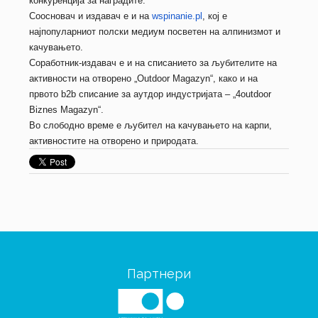
конкуренција за наградите.
Соосновач и издавач е и на
wspinanie.pl
, кој е
најпопуларниот полски медиум посветен на алпинизмот и
качувањето.
Соработник-издавач е и на списанието за љубителите на
активности на отворено „Outdoor Magazyn“, како и на
првото b2b списание за аутдор индустријата – „4outdoor
Biznes Magazyn“.
Во слободно време е љубител на качувањето на карпи,
активностите на отворено и природата.
Партнери