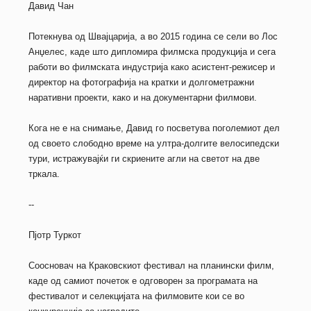
Давид Чан
Потекнува од Швајцарија, а во 2015 година се сели во Лос
Анџелес, каде што дипломира филмска продукција и сега
работи во филмската индустрија како асистент-режисер и
директор на фотографија на кратки и долгометражни
наративни проекти, како и на документарни филмови.
Кога не е на снимање, Давид го посветува поголемиот дел
од своето слободно време на ултра-долгите велосипедски
тури, истражувајќи ги скриените агли на светот на две
тркала.
--
Пјотр Туркот
Соосновач на Краковскиот фестивал на планински филм,
каде од самиот почеток е одговорен за програмата на
фестивалот и селекцијата на филмовите кои се во