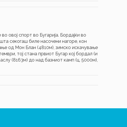
во овој спорт во Бугарија. Бордајќи во
ишта секогаш биле насочени нагоре, кон
ање од Мон Блан (4810м), зимско искачување
ември, тој стана првиот Бугар кој бордал (и
слу (8163м) до над базниот камп (ц. 5000м),