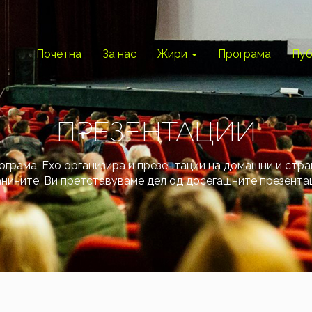
Почетна
За нас
Жири
Програма
Пуб
ПРЕЗЕНТАЦИИ
ограма, Ехо организира и презентации на домашни и стр
нините. Ви претставуваме дел од досегашните презента