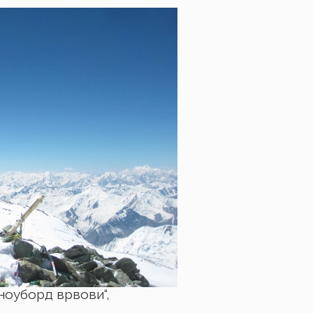
ноуборд врвови“,