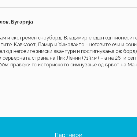
ов, Бугарија
ам и екстремен сноуборд, Владимир е еден од пионерите 
тите, Кавказот, Памир и Хималаите – неговите очи и сон
ел од неговите зимски авантури и постигнувања се: борд
серверната страна на Пик Ленин (7134м) – а на 26ти септ
0м: правејќи го историското симнување од врвот на Мана
Партнери