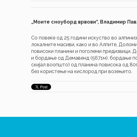
„Моите сноуборд врвови“, Владимир Павл
Со повеќе од 25 години искуство во алпиниз
локалните масиви, како и во Алпите, Доломи
повисоки планини и поголеми предизвици. Д
и бордање од Демавенд (5671м), бордање по 
скијал воопшто) од планина повисока од 800
без користење на кислород при возењето.