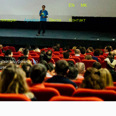
EN
MK
ликации
Архива
Вести
Контакт
ански вљубеници во
ции: