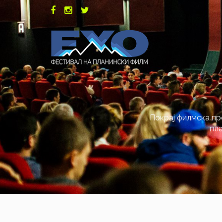
Покрај филмска пр
пла