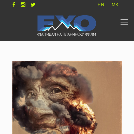
EN
MK