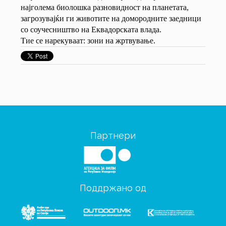
најголема биолошка разновидност на планетата,
загрозувајќи ги животите на домородните заедници
со соучесништво на Еквадорската влада.
Тие се нарекуваат: зони на жртвување.
Партнери
Поддржано од