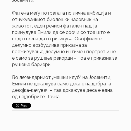
Јосемити.
Фатена меѓу потрагата по лична амбиција и
отчукувачкиот биолошки часовник на
животот, еден речиси фатален пад, ја
принудува Емили да се соочи со тоа што е
подготвена да го ризикува. Овој филм е
делумно возбудлива приказна за
преживување, делумно интимен портрет и не
е само за рушење рекорди – тоа е приказна за
рушење бариери.
Во легендарниот „машки клуб“ на Јосемити,
Емили не докажува само дека е најдобрата
девојка-качувач – таа докажува дека е една
од најдобрите. Точка.