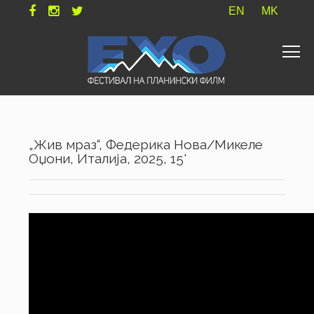
EN
MK
„Жив мраз“, Федерика Нова/Микеле
Оџони, Италија, 2025, 15'