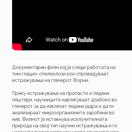
Документарен филм кој ја следи работата на
тим глацио-спелеолози кои спроведуваат
истражувања на глечерот Форни.
Преку истражување на пропасти и ледени
пештери, научниците навлегуваат длабоко во
глечерот за да извлечат ледени јадра и да ги
анализираат микроорганизмите заробени во
нив. Филмот ја истакнува исклучителната
природа на овој тип научни истражувања и го