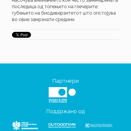
насочува вниманието кон често занемарената
последица од топењето на глечерите:
губењето на биодиверзитетот што опстојува
во овие замрзнати средини.
Партнери
Поддржано од