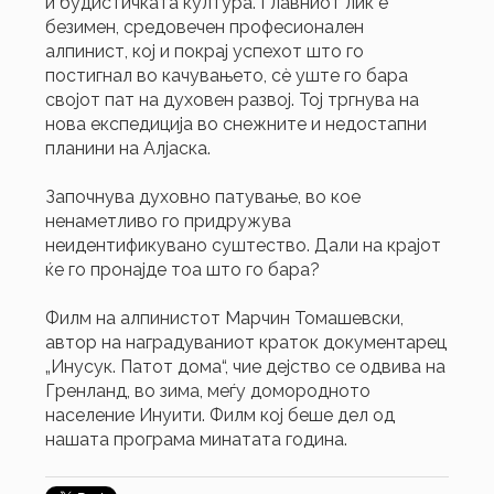
и будистичката култура. Главниот лик е
безимен, средовечeн професионалeн
алпинист, кој и покрај успехот што го
постигнал во качувањето, сè уште го бара
својот пат на духовен развој. Тој тргнува на
нова експедиција во снежните и недостапни
планини на Алјаска.
Започнува духовно патување, во кое
ненаметливо го придружува
неидентификувано суштество. Дали на крајот
ќе го пронајде тоа што го бара?
Филм на алпинистот Марчин Томашевски,
автор на наградуваниот краток документарец
„Инусук. Патот дома“, чие дејство се одвива на
Гренланд, во зима, меѓу домородното
население Инуити. Филм кој беше дел од
нашата програма минатата година.