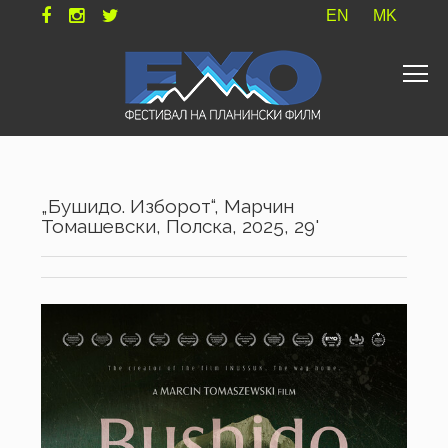
EN
MK
„Бушидо. Изборот“, Марчин
Томашевски, Полска, 2025, 29'