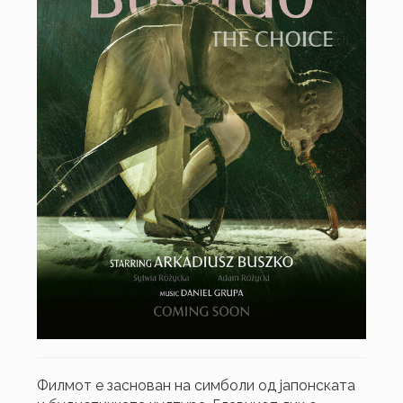
Филмот е заснован на симболи од јапонската