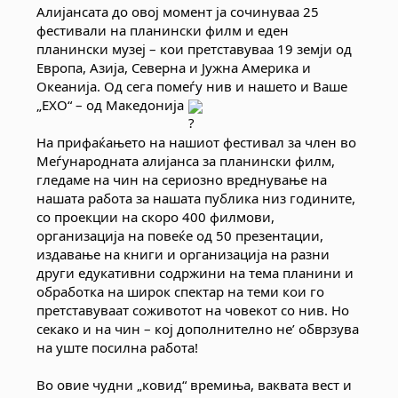
Алијансата до овој момент ја сочинуваа 25 
фестивали на планински филм и еден 
планински музеј – кои претставуваа 19 земји од 
Европа, Азија, Северна и Јужна Америка и 
Океанија. Од сега помеѓу нив и нашето и Ваше 
„ЕХО“ – од Македонија 
На прифаќањето на нашиот фестивал за член во 
Меѓународната алијанса за планински филм, 
гледаме на чин на сериозно вреднување на 
нашата работа за нашата публика низ годините, 
со проекции на скоро 400 филмови, 
организација на повеќе од 50 презентации, 
издавање на книги и организација на разни 
други едукативни содржини на тема планини и 
обработка на широк спектар на теми кои го 
претставуваат соживотот на човекот со нив. Но 
секако и на чин – кој дополнително не’ обврзува 
на уште посилна работа!
Во овие чудни „ковид“ времиња, ваквата вест и 