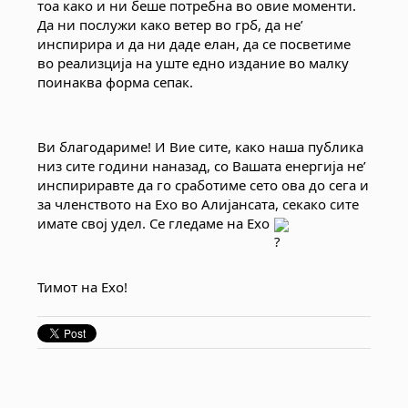
тоа како и ни беше потребна во овие моменти. 
Да ни послужи како ветер во грб, да не’ 
инспирира и да ни даде елан, да се посветиме 
во реализција на уште едно издание во малку 
поинаква форма сепак.
Ви благодариме! И Вие сите, како наша публика 
низ сите години наназад, со Вашата енергија не’ 
инспириравте да го сработиме сето ова до сега и 
за членството на Ехо во Алијансата, секако сите 
имате свој удел. Се гледаме на Ехо 
Тимот на Ехо!