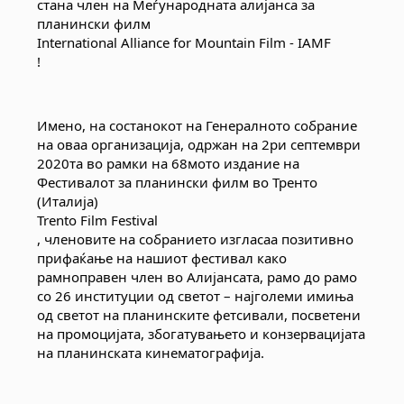
стана член на Меѓународната алијанса за 
International Alliance for Mountain Film - IAMF
!
Имено, на состанокот на Генералното собрание 
на оваа организација, одржан на 2ри септември 
2020та во рамки на 68мото издание на 
Фестивалот за планински филм во Тренто 
Trento Film Festival
, членовите на собранието изгласаа позитивно 
прифаќање на нашиот фестивал како 
рамноправен член во Алијансата, рамо до рамо 
со 26 институции од светот – најголеми имиња 
од светот на планинските фетсивали, посветени 
на промоцијата, збогатувањето и конзервацијата 
на планинската кинематографија.