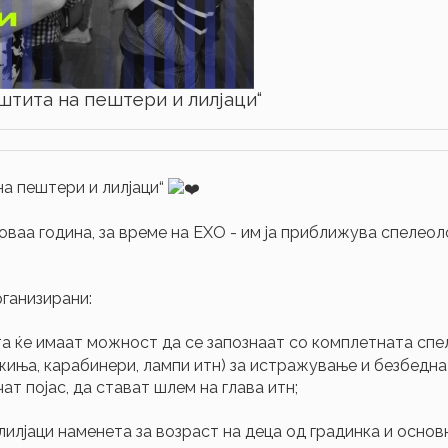
штита на пештери и лилјаци“
на пештери и лилјаци“
аа година, за време на ЕХО - им ја приближува спелеолог
рганизирани:
та ќе имаат можност да се запознаат со комплетната сп
жиња, карабинери, лампи итн) за истражување и безбедна
ат појас, да стават шлем на глава итн;
лилјаци наменета за возраст на деца од градинка и осно