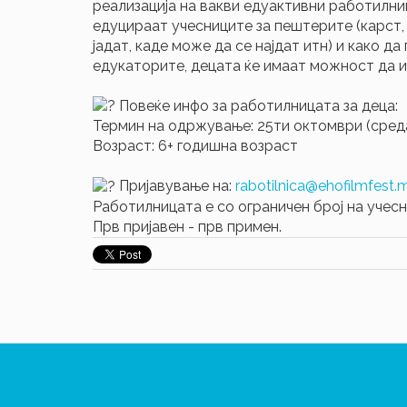
реализација на вакви едуактивни работилниц
едуцираат учесниците за пештерите (карст, 
јадат, каде може да се најдат итн) и како 
едукаторите, децата ќе имаат можност да иг
Повеќе инфо за работилницата за деца:
Термин на одржување: 25ти октомври (среда
Возраст: 6+ годишна возраст
Пријавување на:
rabotilnica@ehofilmfest.
Работилницата е со ограничен број на учесн
Прв пријавен - прв примен.