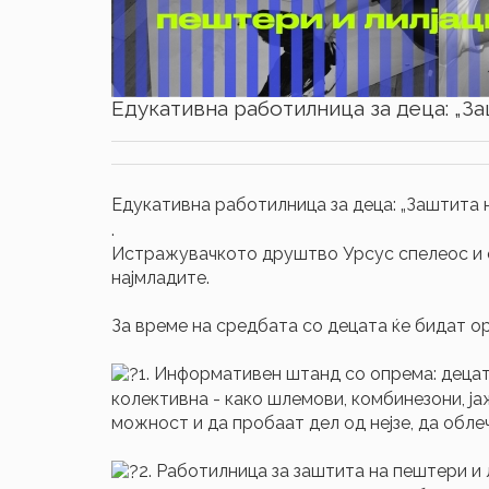
Едукативна работилница за деца: „За
Едукативна работилница за деца: „Заштита 
.
Истражувачкото друштво Урсус спелеос и ов
најмладите.
За време на средбата со децата ќе бидат о
1. Информативен штанд со опрема: деца
колективна - како шлемови, комбинезони, ја
можност и да пробаат дел од нејзе, да облеч
2. Работилница за заштита на пештери и 