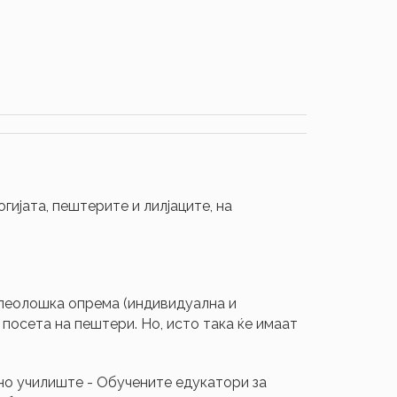
ијата, пештерите и лилјаците, на
елеолошка опрема (индивидуална и
 посета на пештери. Но, исто така ќе имаат
вно училиште - Обучените едукатори за