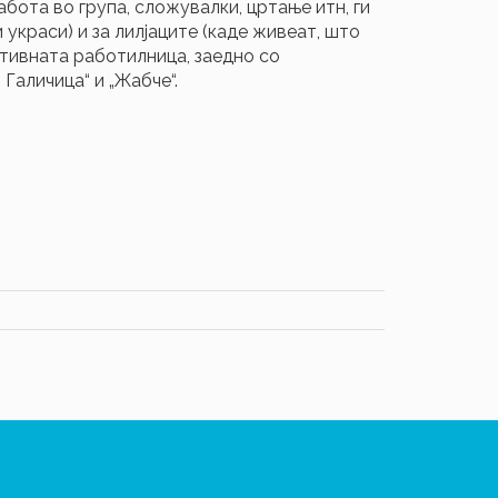
бота во група, сложувалки, цртање итн, ги
украси) и за лилјаците (каде живеат, што
активната работилница, заедно со
Галичица“ и „Жабче“.