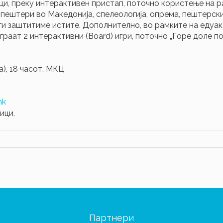
и, преку интерактивен пристап, поточно користење на ра
пештери во Македонија, спелеологија, опрема, пештерски 
да ги заштитиме истите. Дополнително, во рамките на еду
раат 2 интерактивни (Board) игри, поточно „Горе доле по 
), 18 часот, МКЦ
mk
ици.
Партнери