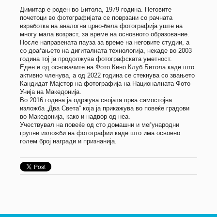
Димитар е роден во Битола, 1979 година. Неговите
почетоци во фотографијата се поврзани со рачната
изработка на аналогна црно-бела фотографија уште на
многу мала возраст, за време на основното образование.
После направената пауза за време на неговите студии, а
со доаѓањето на дигиталната технологија, некаде во 2003
година тој ја продолжува фотографската уметност.
Еден е од основачите на Фото Кино Клуб Битола каде што
активно членува, а од 2022 година се стекнува со звањето
Кандидат Мајстор на фотографија на Националната Фото
Унија на Македонија.
Во 2016 година ја одржува својата прва самостојна
изложба „Два Света“ која ја прикажува во повеќе градови
во Македонија, како и надвор од неа.
Учествувал на повеќе од сто домашни и меѓународни
групни изложби на фотографии каде што има освоено
голем број награди и признанија.