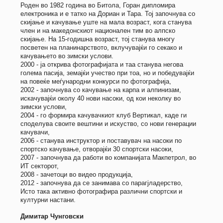
Роден во 1982 година во Битола, Горан дипломира
електроника и е татко на Дориан и Тара. Тој започнува со
скијање и качување уште на мала возраст, кога станува
член и на македонскиот национален тим во алпско
скијање. На 15-годишна возраст, тој станува многу
посветен на планинарството, вклучувајќи го секако и
качувањето во зимски услови.
2000 - ја открива фотографијата и таа станува негова
голема пасија, земајќи учество при тоа, но и победувајќи
на повеќе меѓународни конкурси по фотографија,
2002 - започнува со качување на карпа и алпинизам,
искачувајќи околу 40 нови насоки, од кои неколку во
зимски услови,
2004 - го формира качувачкиот клуб Вертикал, каде ги
споделува своите вештини и искуство, со нови генерации
качувачи,
2006 - станува инструктор и поставувач на насоки по
спортско качување, отворајќи 30 спортски насоки,
2007 - започнува да работи во компанијата Макпетрол, во
ИТ секторот,
2008 - зачетоци во видео продукција,
2012 - започнува да се занимава со парагјладерство,
Исто така активно фотографира различни спортски и
културни настани.
Димитар Чунговски