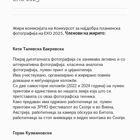
Жири комисијата на Конкурсот за најдобра планинска
фотографија на ЕХО 2025,
Членови на жирито:
Кети Талевска Бакревска
Покрај дигиталната фотографија се занимава активно и со
алтернативна фотографија: класична аналогна
фотографија, лумен принт и цијанотипија.
Има учествувано, организирано и жирирано повеќе
домашни и меѓународни изложби.
Со две самостојни изложби (2022 и 2024 година) на лумен
принтови е единствена во нашата земја која што се
претставила со оваа фотографска техника.
Како предавач има одржано работилници за: лумен
принтови на ЗРНО фестивалот во Скопје и во Виена,
Австрија, работилница за камера обскура во Битола,
работилница за стоп анимација и видео монтажа во Скопје.
Горан Кузмановски