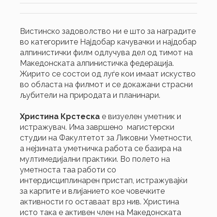
Вистинско задоволство ни е што за наградите
во категориите Најдобар качувачки и најдобар
алпинистички филм одлучува дел од тимот на
Македонската алпинистичка федерација.
Жирито се состои од луѓе кои имаат искуство
во областа на филмот и се докажани страсни
љубители на природата и планинари.
Христина Крстеска
е визуелен уметник и
истражувач. Има завршено магистерски
студии на Факултетот за Ликовни Уметности,
а нејзината уметничка работа се базира на
мултимедијални практики. Во полето на
уметноста таа работи со
интердисциплинарен пристап, истражувајќи
за карпите и влијанието кое човечките
активности го оставаат врз нив. Христина
исто така е активен член на Македонската