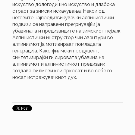
искуство дологодишно искуство и длабока
страст за зимски искачувања. Некои од
неговите најпредизвикувачки алпинистички
подвизи се направени прегрнувајќи ја
убавината и предизвиците на зимскиот пејзаж.
Алпинистички инструктор чии авантури во
алпинизмот ја мотивираат помладата
генерација. Како филмски продуцент,
синтетизирајќи ги сировата убавина на
алпинизмот и алпинистичкот предизвик
создава филмови кои пркосат и во себе го
носат истражувачкиот дух.