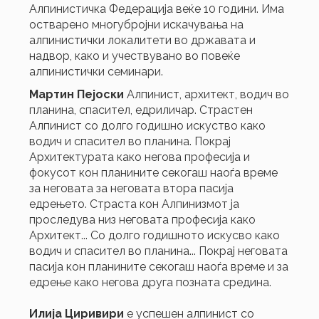
Алпинистичка Федерација веќе 10 години. Има
остварено многубројни искачувања на
алпинистички локалитети во државата и
надвор, како и учествувано во повеќе
алпинистички семинари.
Мартин Пејоски
Алпинист, архитект, водич во
планина, спасител, едриличар. Страстен
Алпинист со долго годишно искуство како
водич и спасител во планина. Покрај
Архитектурата како негова професија и
фокусот кон планините секогаш наоѓа време
за неговата за неговата втора пасија
едрењето. Страста кон Алпинизмот ја
проследува низ неговата професија како
Архитект... Со долго годишното искусво како
водич и спасител во планина... Покрај неговата
пасија кон планините секогаш наоѓа време и за
едрење како негова друга позната средина.
Илија Циривири
е успешен алпинист со