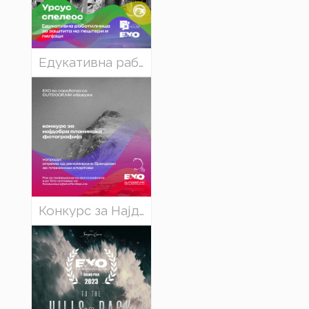
Едукативна работилница за заштита на пештери и лилјаци
Конкурс за Најдобра планинска фотографија на ЕХО 2024