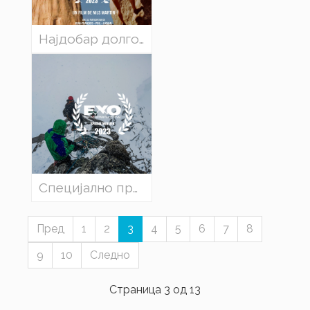
Најдобар долгометражен филм: „Едланже - слобода на врвот на прстите“, Нилс Мартин, Франција
Специјално признание: „Проклетството на планината“, Дариуш Залуски / Освалд Родриго Перера
Пред
1
2
3
4
5
6
7
8
9
10
Следно
Страница 3 од 13