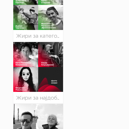
Жири за категоријата „Најдобар еколошки филм“
Жири за најдобра планинска фотографија на ЕХО 2024