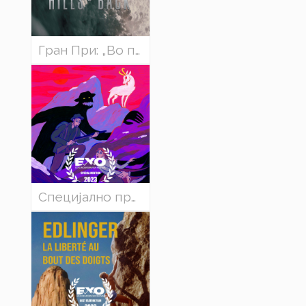
Гран При: „Во планините и назад“, Мајк Квингли, Канада
Специјално признание во категоријата Краток филм: „Легендата за Златорог“