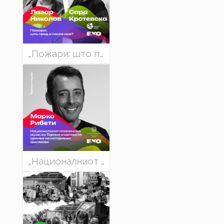
„Пожари: што пред и после нив?“ - Сара Крстевска и Лазар Николов
„Националниот планински музеј во Торино“ - Марко Рибети